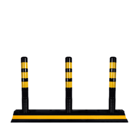
Separatoare de sens
Opritoare roti autovehicule
Lucrari in carosabil
Limitatoare de viteza
Produse Speciale