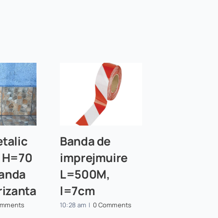
talic
Banda de
l H=70
imprejmuire
anda
L=500M,
rizanta
l=7cm
omments
10:28 am
|
0 Comments