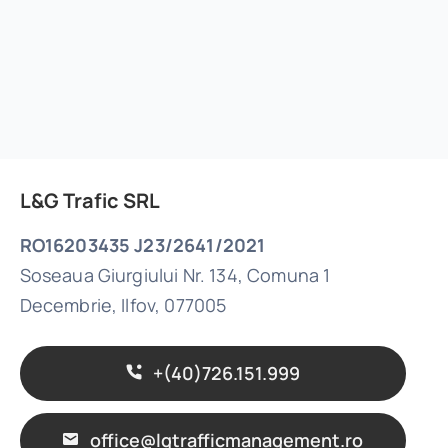
L&G Trafic SRL
RO16203435 J23/2641/2021
Soseaua Giurgiului Nr. 134, Comuna 1
Decembrie, Ilfov, 077005
+(40)726.151.999
office@lgtrafficmanagement.ro