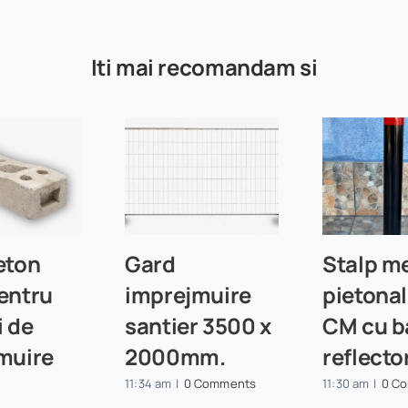
Iti mai recomandam si
eton
Gard
Stalp me
entru
imprejmuire
pietona
i de
santier 3500 x
CM cu b
muire
2000mm.
reflecto
r
11:34 am
|
0 Comments
11:30 am
|
0 C