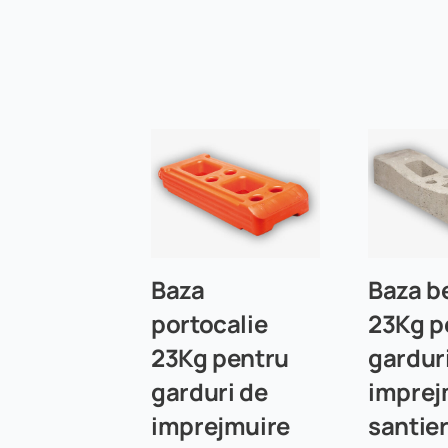
Baza
Baza b
portocalie
23Kg p
23Kg pentru
gardur
garduri de
imprej
imprejmuire
santie